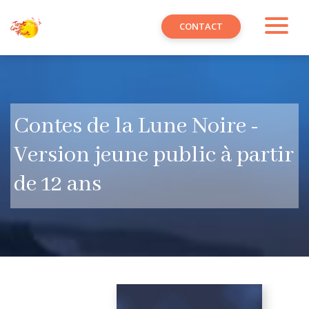
CONTACT
Contes de la Lune Noire -
Version jeune public à partir
de 12 ans