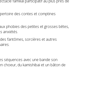
tacle familial participatif au plus près de
pertoire des contes et comptines
x phobies des petites et grosses bêtes,
s anxiétés.
es fantômes, sorcières et autres
aires.
tites séquences avec une bande son
n choeur, du kamishibai et un bâton de